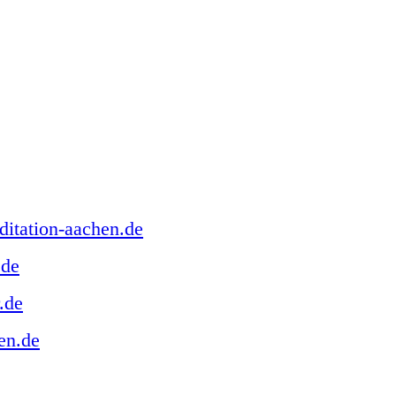
 nächsten Setdance Weekends und Links andere Gr
he next Setdance Weekends and links of other group
itation-aachen.de
.de
.de
en.de