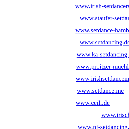
Frankfurt:
www.irish-setdancers
Göppingen:
www.staufer-setda
Hamburg:
www.setdance-hamb
Heidelberg:
www.setdancing.d
Karlsruhe:
www.ka-setdancing
Lüneburg:
www.proitzer-muehl
München:
www.irishsetdancem
Neumarkt:
www.setdance.me
Nürnberg:
www.ceili.de
Obergruna/Sachsen:
www.irisch
Pforzheim:
www.pf-setdancing