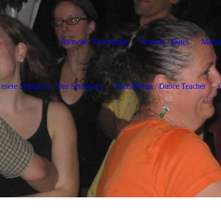
Startseite / Homepage
Termine / Dates
Mids
nsere Setdances / Our Setdances
Tanzlehrerin / Dance Teacher