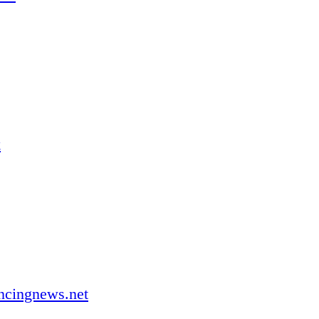
k
ncingnews.net