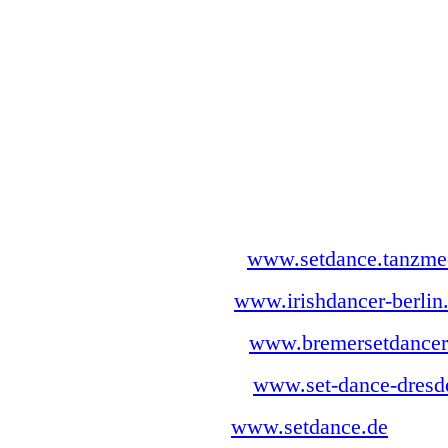
Andere Gruppen
Sehr gerne weisen wir auf die
Other groups
Of course we like to present t
Deutschland / Germany:
Aachen:
www.setdance.tanzmed
Berlin:
www.irishdancer-berlin
Bremen:
www.bremersetdancer
Dresden:
www.set-dance-dresd
Essen:
www.setdance.de