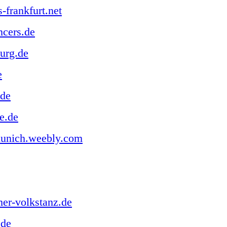
-frankfurt.net
ncers.de
urg.de
e
.de
e.de
unich.weebly.com
er-volkstanz.de
.de