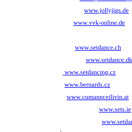
Regensburg:
www.jollyjigs.de
Vellmar:
www.vvk-online.de
Ausland / Other countries:
Schweiz:
www.setdance.ch
Kopenhagen:
www.setdance.d
Prag:
www.setdancing.cz
Prag:
www.bernards.cz
Wien:
www.cumannceilivin.at
Set Dance Events:
www.sets.ie
Set Dancing News:
www.setda